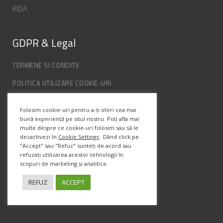
RIDA
GDPR & Legal
TERMENE SI CONDITII
POLITICA UTILIZARE COOKIE-URI
POLITICA DE CONFIDENȚIALITATE
Folosim cookie-uri pentru a-ți oferi cea mai
ANPC
bună experiență pe situl nostru. Poți afla mai
multe despre ce cookie-uri folosim sau să le
dezactivezi în
Cookie Settings
. Dând click pe
Info Contact
"Accept" sau "Refuz" sunteți de acord sau
refuzați utilizarea acestor tehnologii în
scopuri de marketing și analitice.
Str. Semenic, Nr.1, Ap.5, Timisoara.
Telefon:
(+4) 0747 066 701
REFUZ
ACCEPT
Email:
office@prismadesign.ro