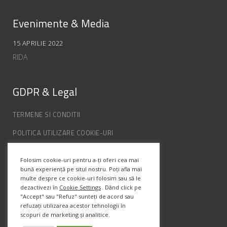
Evenimente & Media
15 APRILIE 2022
RIDA
GDPR & Legal
TERMENE SI CONDITII
POLITICA UTILIZARE COOKIE-URI
POLITICA DE CONFIDENȚIALITATE
Folosim cookie-uri pentru a-ți oferi cea mai
ANPC
bună experiență pe situl nostru. Poți afla mai
multe despre ce cookie-uri folosim sau să le
dezactivezi în
Cookie Settings
. Dând click pe
Info Contact
"Accept" sau "Refuz" sunteți de acord sau
refuzați utilizarea acestor tehnologii în
scopuri de marketing și analitice.
Str. Semenic, Nr.1, Ap.5, Timisoara.