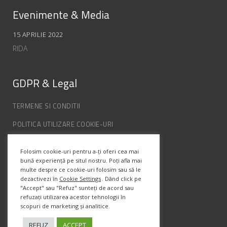
Evenimente & Media
15 APRILIE 2022
RIDA
GDPR & Legal
TERMENE SI CONDITII
POLITICA UTILIZARE COOKIE-URI
POLITICA DE CONFIDENȚIALITATE
Folosim cookie-uri pentru a-ți oferi cea mai
ANPC
bună experiență pe situl nostru. Poți afla mai
multe despre ce cookie-uri folosim sau să le
dezactivezi în
Cookie Settings
. Dând click pe
Info Contact
"Accept" sau "Refuz" sunteți de acord sau
refuzați utilizarea acestor tehnologii în
scopuri de marketing și analitice.
Str. Semenic, Nr.1, Ap.5, Timisoara.
Telefon:
(+4) 0747 066 701
REFUZ
ACCEPT