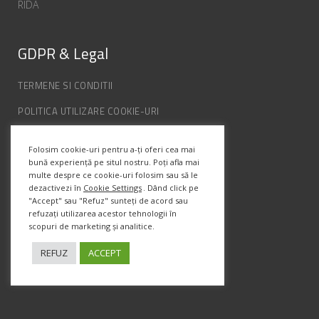
RIDA
GDPR & Legal
TERMENE SI CONDITII
POLITICA UTILIZARE COOKIE-URI
POLITICA DE CONFIDENȚIALITATE
Folosim cookie-uri pentru a-ți oferi cea mai
ANPC
bună experiență pe situl nostru. Poți afla mai
multe despre ce cookie-uri folosim sau să le
dezactivezi în
Cookie Settings
. Dând click pe
Info Contact
"Accept" sau "Refuz" sunteți de acord sau
refuzați utilizarea acestor tehnologii în
scopuri de marketing și analitice.
Str. Semenic, Nr.1, Ap.5, Timisoara.
Telefon:
(+4) 0747 066 701
REFUZ
ACCEPT
Email:
office@prismadesign.ro