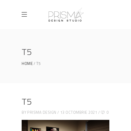
T5
HOME
T5
T5
BY
PRISMA DESIGN
13 OCTOMBRIE 2021
0