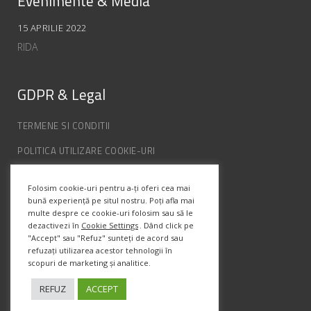
Evenimente & Media
15 APRILIE 2022
RIDA
GDPR & Legal
TERMENE SI CONDITII
POLITICA UTILIZARE COOKIE-URI
POLITICA DE CONFIDENȚIALITATE
Folosim cookie-uri pentru a-ți oferi cea mai
ANPC
bună experiență pe situl nostru. Poți afla mai
multe despre ce cookie-uri folosim sau să le
dezactivezi în
Cookie Settings
. Dând click pe
Info Contact
"Accept" sau "Refuz" sunteți de acord sau
refuzați utilizarea acestor tehnologii în
scopuri de marketing și analitice.
Str. Semenic, Nr.1, Ap.5, Timisoara.
Telefon:
(+4) 0747 066 701
REFUZ
ACCEPT
Email:
office@prismadesign.ro