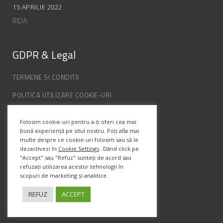
15 APRILIE 2022
RIDA
GDPR & Legal
TERMENE SI CONDITII
POLITICA UTILIZARE COOKIE-URI
POLITICA DE CONFIDENȚIALITATE
Folosim cookie-uri pentru a-ți oferi cea mai
ANPC
bună experiență pe situl nostru. Poți afla mai
multe despre ce cookie-uri folosim sau să le
dezactivezi în
Cookie Settings
. Dând click pe
Info Contact
"Accept" sau "Refuz" sunteți de acord sau
refuzați utilizarea acestor tehnologii în
scopuri de marketing și analitice.
Str. Semenic, Nr.1, Ap.5, Timisoara.
Telefon:
(+4) 0747 066 701
REFUZ
ACCEPT
Email:
office@prismadesign.ro