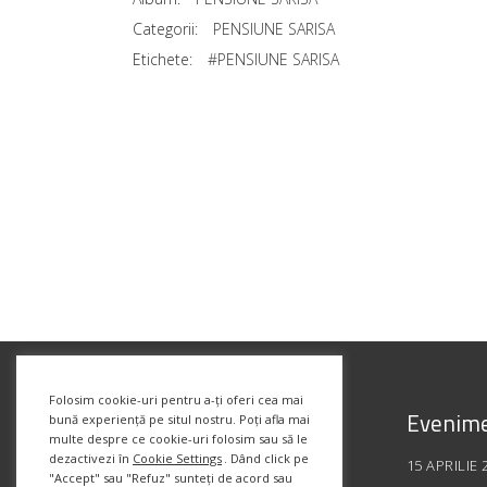
Categorii:
PENSIUNE SARISA
Etichete:
#PENSIUNE SARISA
Folosim cookie-uri pentru a-ți oferi cea mai
Evenime
bună experiență pe situl nostru. Poți afla mai
multe despre ce cookie-uri folosim sau să le
dezactivezi în
Cookie Settings
. Dând click pe
15 APRILIE 
"Accept" sau "Refuz" sunteți de acord sau