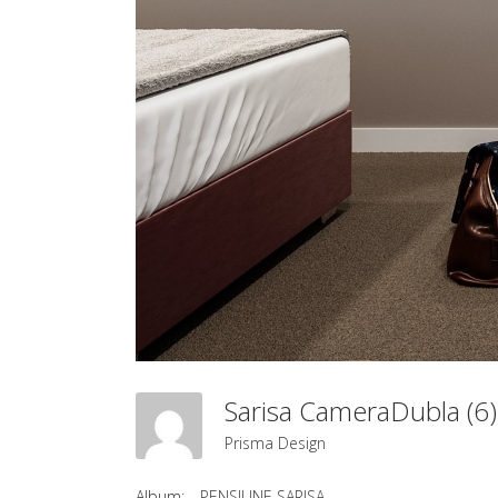
Sarisa CameraDubla (6
Prisma Design
Album:
PENSIUNE SARISA