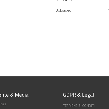
Uploaded
nte & Media
GDPR & Legal
2022
TERMENE SI CONDITII