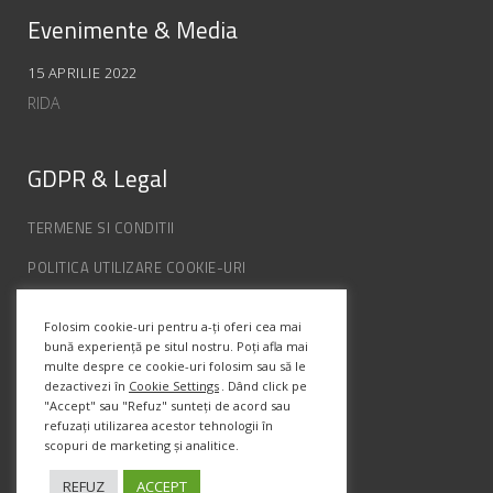
Evenimente & Media
15 APRILIE 2022
RIDA
GDPR & Legal
TERMENE SI CONDITII
POLITICA UTILIZARE COOKIE-URI
POLITICA DE CONFIDENȚIALITATE
Folosim cookie-uri pentru a-ți oferi cea mai
ANPC
bună experiență pe situl nostru. Poți afla mai
multe despre ce cookie-uri folosim sau să le
dezactivezi în
Cookie Settings
. Dând click pe
Info Contact
"Accept" sau "Refuz" sunteți de acord sau
refuzați utilizarea acestor tehnologii în
scopuri de marketing și analitice.
Str. Semenic, Nr.1, Ap.5, Timisoara.
Telefon:
(+4) 0747 066 701
REFUZ
ACCEPT