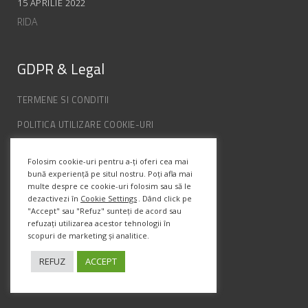
15 APRILIE 2022
RIDA
GDPR & Legal
TERMENE SI CONDITII
POLITICA UTILIZARE COOKIE-URI
POLITICA DE CONFIDENȚIALITATE
Folosim cookie-uri pentru a-ți oferi cea mai
ANPC
bună experiență pe situl nostru. Poți afla mai
multe despre ce cookie-uri folosim sau să le
dezactivezi în
Cookie Settings
. Dând click pe
"Accept" sau "Refuz" sunteți de acord sau
Info Contact
refuzați utilizarea acestor tehnologii în
scopuri de marketing și analitice.
Str. Semenic, Nr.1, Ap.5, Timisoara.
Telefon:
(+4) 0747 066 701
REFUZ
ACCEPT
Email:
office@prismadesign.ro