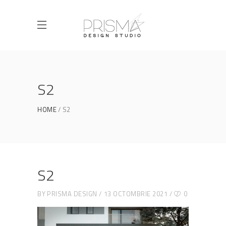
S2
HOME
S2
S2
BY
PRISMA DESIGN
13 OCTOMBRIE 2021
0