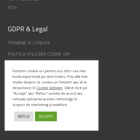
RIDA
GDPR & Legal
TERMENE SI CONDITII
POLITICA UTILIZARE COOKIE-URI
POLITICA DE CONFIDENȚIALITATE
Folosim cookie-uri pentru a-ți oferi cea mai
ANPC
bună experiență pe situl nostru. Poți afla mai
multe despre ce cookie-uri folosim sau să le
dezactivezi în
Cookie Settings
. Dând click pe
"Accept" sau "Refuz" sunteți de acord sau
Info Contact
refuzați utilizarea acestor tehnologii în
scopuri de marketing și analitice.
Str. Semenic, Nr.1, Ap.5, Timisoara.
Telefon:
(+4) 0747 066 701
REFUZ
ACCEPT
Email:
office@prismadesign.ro