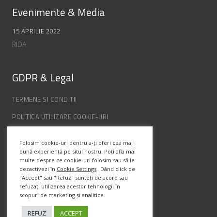
Evenimente & Media
15 APRILIE 2022
RIDA
GDPR & Legal
TERMENE SI CONDITII
POLITICA UTILIZARE COOKIE-URI
POLITICA DE CONFIDENȚIALITATE
Folosim cookie-uri pentru a-ți oferi cea mai
ANPC
bună experiență pe situl nostru. Poți afla mai
multe despre ce cookie-uri folosim sau să le
dezactivezi în
Cookie Settings
. Dând click pe
Info Contact
"Accept" sau "Refuz" sunteți de acord sau
refuzați utilizarea acestor tehnologii în
scopuri de marketing și analitice.
Str. Semenic, Nr.1, Ap.5, Timisoara.
Telefon:
(+4) 0747 066 701
REFUZ
ACCEPT