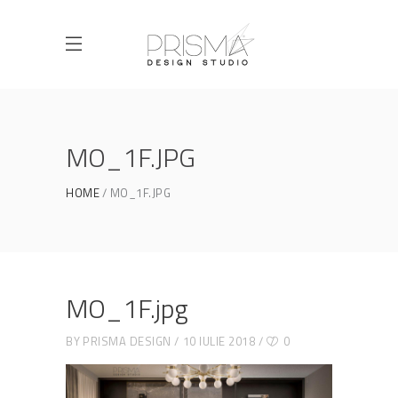
MO_1F.JPG
HOME
MO_1F.JPG
MO_1F.jpg
BY
PRISMA DESIGN
10 IULIE 2018
0