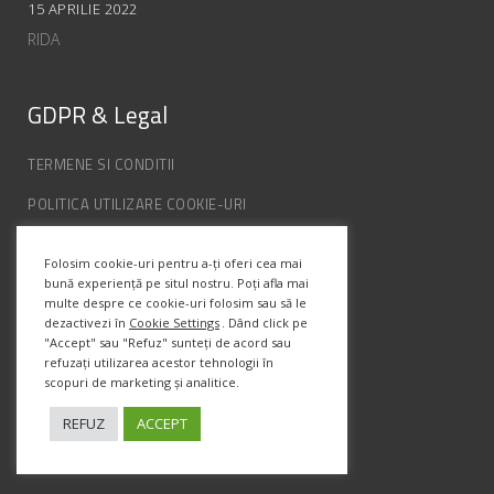
15 APRILIE 2022
RIDA
GDPR & Legal
TERMENE SI CONDITII
POLITICA UTILIZARE COOKIE-URI
POLITICA DE CONFIDENȚIALITATE
Folosim cookie-uri pentru a-ți oferi cea mai
ANPC
bună experiență pe situl nostru. Poți afla mai
multe despre ce cookie-uri folosim sau să le
dezactivezi în
Cookie Settings
. Dând click pe
Info Contact
"Accept" sau "Refuz" sunteți de acord sau
refuzați utilizarea acestor tehnologii în
scopuri de marketing și analitice.
Str. Semenic, Nr.1, Ap.5, Timisoara.
Telefon:
(+4) 0747 066 701
REFUZ
ACCEPT
Email:
office@prismadesign.ro