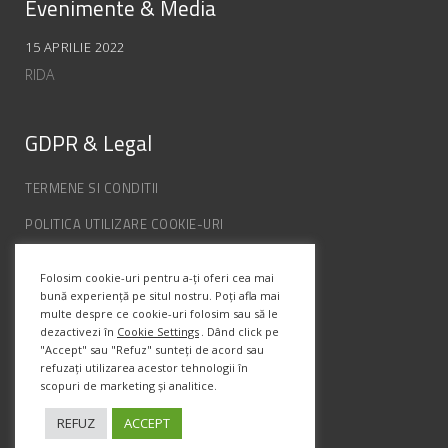
Evenimente & Media
15 APRILIE 2022
RIDA
GDPR & Legal
TERMENE SI CONDITII
POLITICA UTILIZARE COOKIE-URI
POLITICA DE CONFIDENȚIALITATE
Folosim cookie-uri pentru a-ți oferi cea mai
ANPC
bună experiență pe situl nostru. Poți afla mai
multe despre ce cookie-uri folosim sau să le
dezactivezi în
Cookie Settings
. Dând click pe
Info Contact
"Accept" sau "Refuz" sunteți de acord sau
refuzați utilizarea acestor tehnologii în
scopuri de marketing și analitice.
Str. Semenic, Nr.1, Ap.5, Timisoara.
Telefon:
(+4) 0747 066 701
REFUZ
ACCEPT