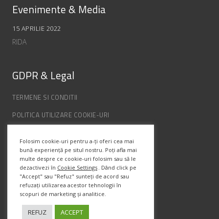
Evenimente & Media
15 APRILIE 2022
RIDA
GDPR & Legal
TERMENE SI CONDITII
POLITICA UTILIZARE COOKIE-URI
POLITICA DE CONFIDENȚIALITATE
Folosim cookie-uri pentru a-ți oferi cea mai
ANPC
bună experiență pe situl nostru. Poți afla mai
multe despre ce cookie-uri folosim sau să le
dezactivezi în
Cookie Settings
. Dând click pe
Info Contact
"Accept" sau "Refuz" sunteți de acord sau
refuzați utilizarea acestor tehnologii în
scopuri de marketing și analitice.
Str. Semenic, Nr.1, Ap.5, Timisoara.
Telefon:
(+4) 0747 066 701
REFUZ
ACCEPT