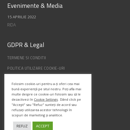
Evenimente & Media
15 APRILIE 2022
RIDA
GDPR & Legal
TERMENE SI CONDITII
POLITICA UTILIZARE COOKIE-URI
POLITICA DE CONFIDENȚIALITATE
Folosim cookie-uri pentru a-ți oferi cea mai
ANPC
bună experiență pe situl nostru. Poți afla mai
multe despre ce cookie-uri folosim sau să le
dezactivezi în
Cookie Settings
. Dând click pe
Info Contact
"Accept" sau "Refuz" sunteți de acord sau
refuzați utilizarea acestor tehnologii în
scopuri de marketing și analitice.
Str. Semenic, Nr.1, Ap.5, Timisoara.
Telefon:
(+4) 0747 066 701
REFUZ
ACCEPT