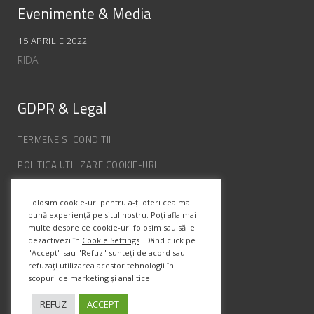
Evenimente & Media
15 APRILIE 2022
RIDA
GDPR & Legal
TERMENE SI CONDITII
POLITICA UTILIZARE COOKIE-URI
POLITICA DE CONFIDENȚIALITATE
Folosim cookie-uri pentru a-ți oferi cea mai
ANPC
bună experiență pe situl nostru. Poți afla mai
multe despre ce cookie-uri folosim sau să le
dezactivezi în
Cookie Settings
. Dând click pe
Info Contact
"Accept" sau "Refuz" sunteți de acord sau
refuzați utilizarea acestor tehnologii în
scopuri de marketing și analitice.
Str. Semenic, Nr.1, Ap.5, Timisoara.
Telefon:
(+4) 0747 066 701
REFUZ
ACCEPT