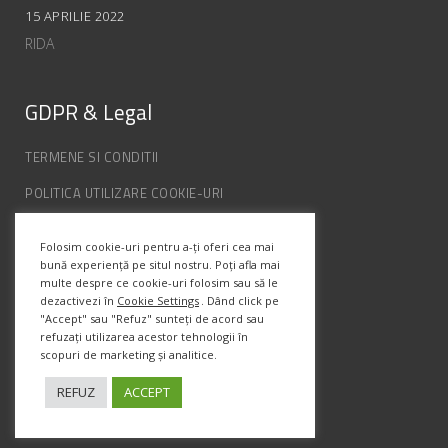
15 APRILIE 2022
RIDA
GDPR & Legal
TERMENE SI CONDITII
POLITICA UTILIZARE COOKIE-URI
POLITICA DE CONFIDENȚIALITATE
Folosim cookie-uri pentru a-ți oferi cea mai
ANPC
bună experiență pe situl nostru. Poți afla mai
multe despre ce cookie-uri folosim sau să le
dezactivezi în
Cookie Settings
. Dând click pe
"Accept" sau "Refuz" sunteți de acord sau
Info Contact
refuzați utilizarea acestor tehnologii în
scopuri de marketing și analitice.
Str. Semenic, Nr.1, Ap.5, Timisoara.
Telefon:
(+4) 0747 066 701
REFUZ
ACCEPT
Email:
office@prismadesign.ro