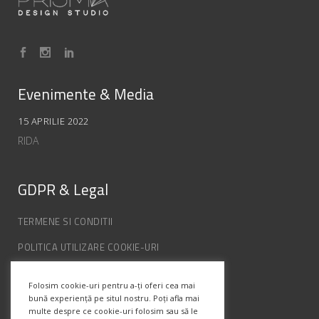
Evenimente & Media
15 APRILIE 2022
RIDA
GDPR & Legal
TERMENE SI CONDITII
POLITICA UTILIZARE COOKIE-URI
POLITICA DE CONFIDENȚIALITATE
Folosim cookie-uri pentru a-ți oferi cea mai
ANPC
bună experiență pe situl nostru. Poți afla mai
multe despre ce cookie-uri folosim sau să le