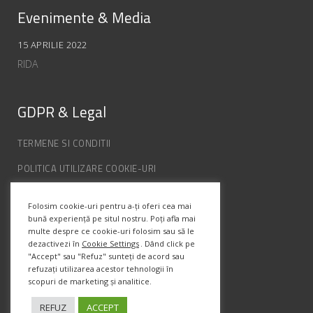
Evenimente & Media
15 APRILIE 2022
RIDA
GDPR & Legal
TERMENE SI CONDITII
POLITICA UTILIZARE COOKIE-URI
POLITICA DE CONFIDENȚIALITATE
Folosim cookie-uri pentru a-ți oferi cea mai
ANPC
bună experiență pe situl nostru. Poți afla mai
multe despre ce cookie-uri folosim sau să le
dezactivezi în
Cookie Settings
. Dând click pe
Info Contact
"Accept" sau "Refuz" sunteți de acord sau
refuzați utilizarea acestor tehnologii în
scopuri de marketing și analitice.
Str. Semenic, Nr.1, Ap.5, Timisoara.
Telefon:
(+4) 0747 066 701
REFUZ
ACCEPT