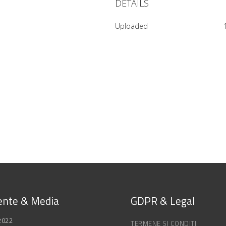
DETAILS
Uploaded
nte & Media
GDPR & Legal
2022
TERMENE SI CONDITII