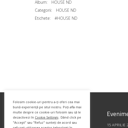
Album:
HOUSE ND
Categorii:
HOUSE ND
Etichete:
#HOUSE ND
Folosim cookie-uri pentru a-ți oferi cea mai
bună experiență pe situl nostru. Poți afla mai
Evenime
multe despre ce cookie-uri folosim sau să le
dezactivezi în
Cookie Settings
. Dând click pe
"Accept" sau "Refuz" sunteți de acord sau
15 APRILIE 
refuzați utilizarea acestor tehnologii în