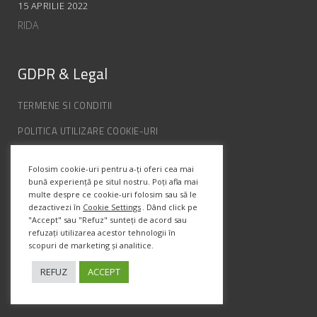
15 APRILIE 2022
RIDA
GDPR & Legal
TERMENE SI CONDITII
POLITICA UTILIZARE COOKIE-URI
POLITICA DE CONFIDENȚIALITATE
Folosim cookie-uri pentru a-ți oferi cea mai
ANPC
bună experiență pe situl nostru. Poți afla mai
multe despre ce cookie-uri folosim sau să le
dezactivezi în
Cookie Settings
. Dând click pe
Info Contact
"Accept" sau "Refuz" sunteți de acord sau
refuzați utilizarea acestor tehnologii în
scopuri de marketing și analitice.
Str. Semenic, Nr.1, Ap.5, Timisoara.
Telefon:
(+4) 0747 066 701
REFUZ
ACCEPT
Email:
office@prismadesign.ro