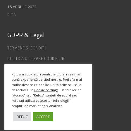
15 APRILIE 2022
RIDA
GDPR & Legal
TERMENE SI CONDITII
POLITICA UTILIZARE COOKIE-URI
POLITICA DE CONFIDENȚIALITATE
Folosim cookie-uri pentru a-ți oferi cea mai
ANPC
bună experiență pe situl nostru. Poți afla mai
multe despre ce cookie-uri folosim sau să le
dezactivezi în
Cookie Settings
. Dând click pe
"Accept" sau "Refuz" sunteți de acord sau
Info Contact
refuzați utilizarea acestor tehnologii în
scopuri de marketing și analitice.
Str. Semenic, Nr.1, Ap.5, Timisoara.
Telefon:
(+4) 0747 066 701
REFUZ
ACCEPT
Email:
office@prismadesign.ro