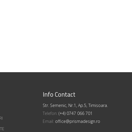
Info Contact
Str. Semenic, Nr.1, Ap.5, Timisoara.
Telefon:
(+4) 0747 066 701
RI
Email:
office@prismadesign.ro
ATE