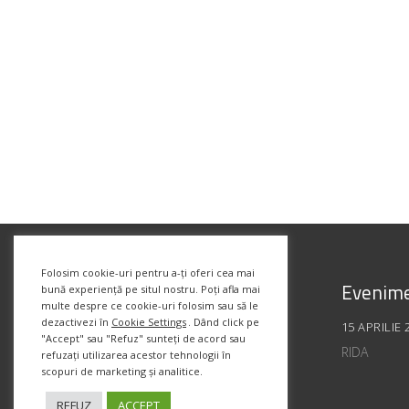
Folosim cookie-uri pentru a-ți oferi cea mai
Evenime
bună experiență pe situl nostru. Poți afla mai
multe despre ce cookie-uri folosim sau să le
dezactivezi în
Cookie Settings
. Dând click pe
15 APRILIE 
"Accept" sau "Refuz" sunteți de acord sau
RIDA
refuzați utilizarea acestor tehnologii în
scopuri de marketing și analitice.
REFUZ
ACCEPT