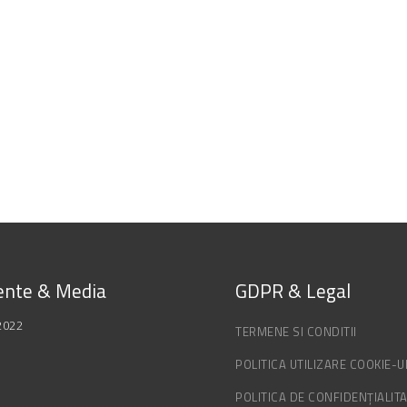
nte & Media
GDPR & Legal
2022
TERMENE SI CONDITII
POLITICA UTILIZARE COOKIE-U
POLITICA DE CONFIDENȚIALIT