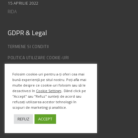
15 APRILIE 2022
RIDA
GDPR & Legal
TERMENE SI CONDITII
POLITICA UTILIZARE COOKIE-URI
POLITICA DE CONFIDENȚIALITATE
Folosim cookie-uri pentru a-ți oferi cea mai
ANPC
bună experiență pe situl nostru. Poți afla mai
multe despre ce cookie-uri folosim sau să le
dezactivezi în
Cookie Settings
. Dând click pe
Info Contact
"Accept" sau "Refuz" sunteți de acord sau
refuzați utilizarea acestor tehnologii în
scopuri de marketing și analitice.
Str. Semenic, Nr.1, Ap.5, Timisoara.
Telefon:
(+4) 0747 066 701
REFUZ
ACCEPT
Email:
office@prismadesign.ro