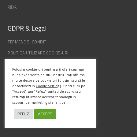
RIDA
GDPR & Legal
TERMENE SI CONDITII
POLITICA UTILIZARE COOKIE-URI
POLITICA DE CONFIDENȚIALITATE
Folosim cookie-uri pentru a-ți oferi cea mai
ANPC
bună experiență pe situl nostru. Poți afla mai
multe despre ce cookie-uri folosim sau să le
dezactivezi în
Cookie Settings
. Dând click pe
"Accept" sau "Refuz" sunteți de acord sau
Info Contact
refuzați utilizarea acestor tehnologii în
scopuri de marketing și analitice.
Str. Semenic, Nr.1, Ap.5, Timisoara.
Telefon:
(+4) 0747 066 701
REFUZ
ACCEPT
Email:
office@prismadesign.ro