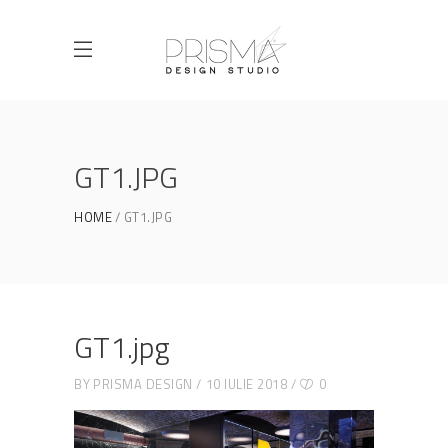
GT1.JPG
HOME
GT1.JPG
GT1.jpg
BY
PRISMA DESIGN
10 IULIE 2018
0