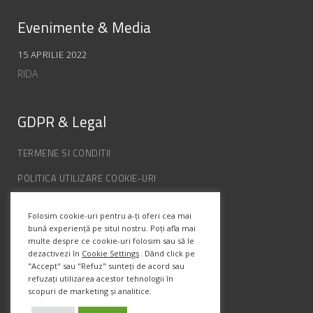
Evenimente & Media
15 APRILIE 2022
RIDA
GDPR & Legal
TERMENE SI CONDITII
POLITICA UTILIZARE COOKIE-URI
POLITICA DE CONFIDENȚIALITATE
Folosim cookie-uri pentru a-ți oferi cea mai
ANPC
bună experiență pe situl nostru. Poți afla mai
multe despre ce cookie-uri folosim sau să le
dezactivezi în
Cookie Settings
. Dând click pe
"Accept" sau "Refuz" sunteți de acord sau
Info Contact
refuzați utilizarea acestor tehnologii în
scopuri de marketing și analitice.
Str. Semenic, Nr.1, Ap.5, Timisoara.