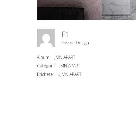
F1
Prisma Design
Album:
JMN APART
Categorii:
JMN APART
Etichete:
#JMN APART