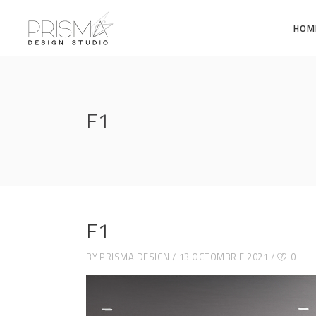
HOM
F1
F1
BY
PRISMA DESIGN
13 OCTOMBRIE 2021
0