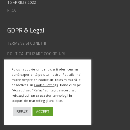
15 APRILIE 2022
RIDA
GDPR & Legal
TERMENE SI CONDITII
POLITICA UTILIZARE COOKIE-URI
POLITICA DE CONFIDENȚIALITATE
Folosim cookie-uri pentru a-ți oferi cea mai
ANPC
bună experiență pe situl nostru. Poți afla mai
multe despre ce cookie-uri folosim sau să le
dezactivezi în
Cookie Settings
. Dând click pe
Info Contact
"Accept" sau "Refuz" sunteți de acord sau
refuzați utilizarea acestor tehnologii în
scopuri de marketing și analitice.
Str. Semenic, Nr.1, Ap.5, Timisoara.
Telefon:
(+4) 0747 066 701
REFUZ
ACCEPT
Email:
office@prismadesign.ro