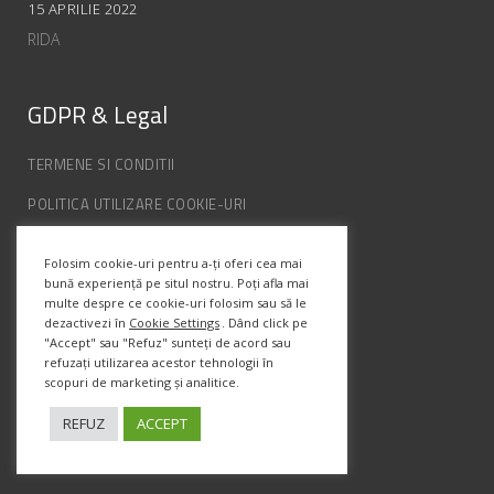
15 APRILIE 2022
RIDA
GDPR & Legal
TERMENE SI CONDITII
POLITICA UTILIZARE COOKIE-URI
POLITICA DE CONFIDENȚIALITATE
Folosim cookie-uri pentru a-ți oferi cea mai
ANPC
bună experiență pe situl nostru. Poți afla mai
multe despre ce cookie-uri folosim sau să le
dezactivezi în
Cookie Settings
. Dând click pe
Info Contact
"Accept" sau "Refuz" sunteți de acord sau
refuzați utilizarea acestor tehnologii în
scopuri de marketing și analitice.
Str. Semenic, Nr.1, Ap.5, Timisoara.
Telefon:
(+4) 0747 066 701
REFUZ
ACCEPT
Email:
office@prismadesign.ro