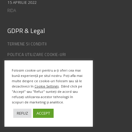
15 APRILIE 2022
RIDA
GDPR & Legal
TERMENE SI CONDITII
POLITICA UTILIZARE COOKIE-URI
POLITICA DE CONFIDENȚIALITATE
Folosim cookie-uri pentru a-ți oferi cea mai
ANPC
bună experiență pe situl nostru. Poți afla mai
multe despre ce cookie-uri folosim sau să le
dezactivezi în
Cookie Settings
. Dând click pe
Info Contact
"Accept" sau "Refuz" sunteți de acord sau
refuzați utilizarea acestor tehnologii în
scopuri de marketing și analitice.
Str. Semenic, Nr.1, Ap.5, Timisoara.
Telefon:
(+4) 0747 066 701
REFUZ
ACCEPT
Email:
office@prismadesign.ro