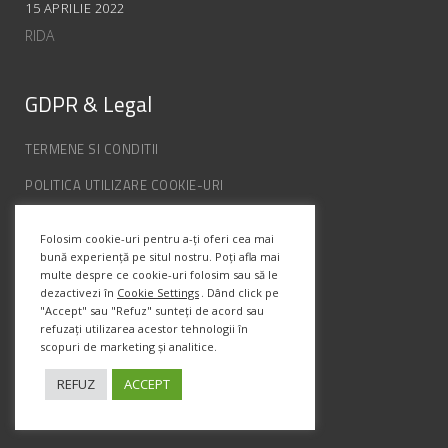
15 APRILIE 2022
RIDA
GDPR & Legal
TERMENE SI CONDITII
POLITICA UTILIZARE COOKIE-URI
POLITICA DE CONFIDENȚIALITATE
Folosim cookie-uri pentru a-ți oferi cea mai
ANPC
bună experiență pe situl nostru. Poți afla mai
multe despre ce cookie-uri folosim sau să le
dezactivezi în
Cookie Settings
. Dând click pe
Info Contact
"Accept" sau "Refuz" sunteți de acord sau
refuzați utilizarea acestor tehnologii în
scopuri de marketing și analitice.
Str. Semenic, Nr.1, Ap.5, Timisoara.
Telefon:
(+4) 0747 066 701
REFUZ
ACCEPT
Email:
office@prismadesign.ro