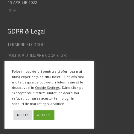
15 APRILIE 2022
RIDA
GDPR & Legal
TERMENE SI CONDITII
POLITICA UTILIZARE COOKIE-URI
POLITICA DE CONFIDENȚIALITATE
Folosim cookie-uri pentru a-ți oferi cea mai
ANPC
bună experiență pe situl nostru. Poți afla mai
multe despre ce cookie-uri folosim sau să le
dezactivezi în
Cookie Settings
. Dând click pe
Info Contact
"Accept" sau "Refuz" sunteți de acord sau
refuzați utilizarea acestor tehnologii în
scopuri de marketing și analitice.
Str. Semenic, Nr.1, Ap.5, Timisoara.
Telefon:
(+4) 0747 066 701
REFUZ
ACCEPT
Email:
office@prismadesign.ro