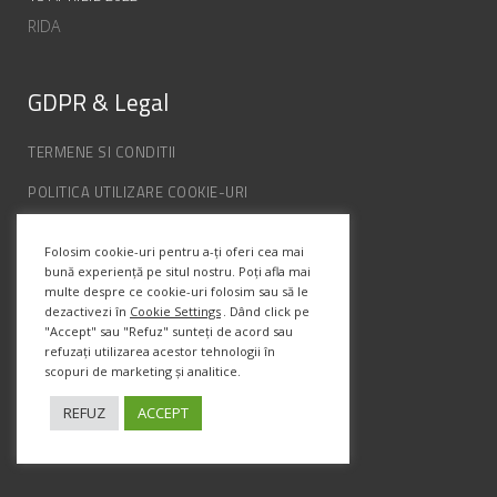
RIDA
GDPR & Legal
TERMENE SI CONDITII
POLITICA UTILIZARE COOKIE-URI
POLITICA DE CONFIDENȚIALITATE
Folosim cookie-uri pentru a-ți oferi cea mai
ANPC
bună experiență pe situl nostru. Poți afla mai
multe despre ce cookie-uri folosim sau să le
dezactivezi în
Cookie Settings
. Dând click pe
"Accept" sau "Refuz" sunteți de acord sau
Info Contact
refuzați utilizarea acestor tehnologii în
scopuri de marketing și analitice.
Str. Semenic, Nr.1, Ap.5, Timisoara.
Telefon:
(+4) 0747 066 701
REFUZ
ACCEPT
Email:
office@prismadesign.ro