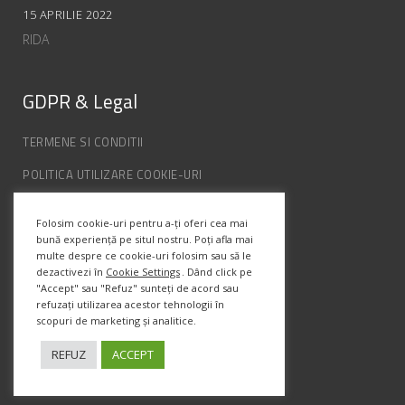
15 APRILIE 2022
RIDA
GDPR & Legal
TERMENE SI CONDITII
POLITICA UTILIZARE COOKIE-URI
POLITICA DE CONFIDENȚIALITATE
Folosim cookie-uri pentru a-ți oferi cea mai
ANPC
bună experiență pe situl nostru. Poți afla mai
multe despre ce cookie-uri folosim sau să le
dezactivezi în
Cookie Settings
. Dând click pe
"Accept" sau "Refuz" sunteți de acord sau
Info Contact
refuzați utilizarea acestor tehnologii în
scopuri de marketing și analitice.
Str. Semenic, Nr.1, Ap.5, Timisoara.
Telefon:
(+4) 0747 066 701
REFUZ
ACCEPT
Email:
office@prismadesign.ro