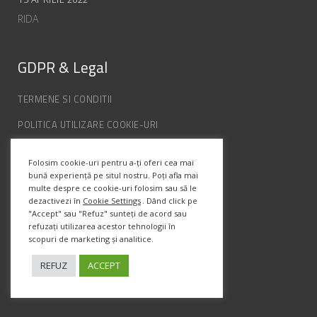
RIDA
GDPR & Legal
TERMENE SI CONDITII
POLITICA UTILIZARE COOKIE-URI
POLITICA DE CONFIDENȚIALITATE
Folosim cookie-uri pentru a-ți oferi cea mai
ANPC
bună experiență pe situl nostru. Poți afla mai
multe despre ce cookie-uri folosim sau să le
dezactivezi în
Cookie Settings
. Dând click pe
Info Contact
"Accept" sau "Refuz" sunteți de acord sau
refuzați utilizarea acestor tehnologii în
scopuri de marketing și analitice.
Str. Semenic, Nr.1, Ap.5, Timisoara.
Telefon:
(+4) 0747 066 701
REFUZ
ACCEPT
Email:
office@prismadesign.ro