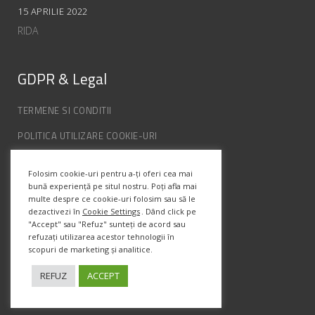
15 APRILIE 2022
RIDA
GDPR & Legal
TERMENE SI CONDITII
POLITICA UTILIZARE COOKIE-URI
POLITICA DE CONFIDENȚIALITATE
Folosim cookie-uri pentru a-ți oferi cea mai
ANPC
bună experiență pe situl nostru. Poți afla mai
multe despre ce cookie-uri folosim sau să le
dezactivezi în
Cookie Settings
. Dând click pe
"Accept" sau "Refuz" sunteți de acord sau
Info Contact
refuzați utilizarea acestor tehnologii în
scopuri de marketing și analitice.
Str. Semenic, Nr.1, Ap.5, Timisoara.
Telefon:
(+4) 0747 066 701
REFUZ
ACCEPT
Email:
office@prismadesign.ro