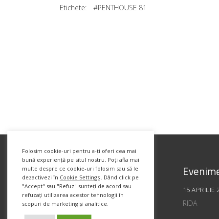
Etichete:
#PENTHOUSE 81
Folosim cookie-uri pentru a-ți oferi cea mai
bună experiență pe situl nostru. Poți afla mai
Evenime
multe despre ce cookie-uri folosim sau să le
dezactivezi în
Cookie Settings
. Dând click pe
"Accept" sau "Refuz" sunteți de acord sau
15 APRILIE 
refuzați utilizarea acestor tehnologii în
RIDA
scopuri de marketing și analitice.