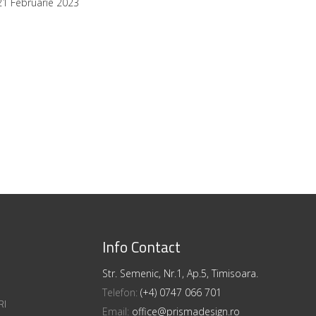
21 Februarie 2023
Info Contact
Str. Semenic, Nr.1, Ap.5, Timisoara.
Telefon:
(+4) 0747 066 701
RI
Email:
office@prismadesign.ro