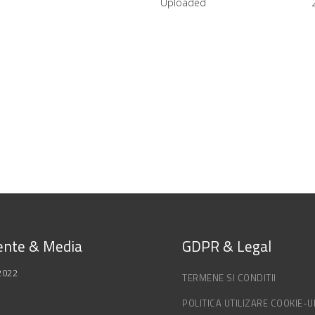
Uploaded
nte & Media
GDPR & Legal
2022
TERMENE SI CONDITII
POLITICA UTILIZARE COOKIE-U