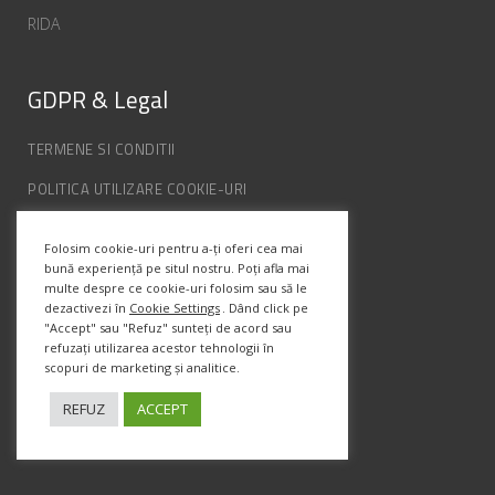
RIDA
GDPR & Legal
TERMENE SI CONDITII
POLITICA UTILIZARE COOKIE-URI
POLITICA DE CONFIDENȚIALITATE
Folosim cookie-uri pentru a-ți oferi cea mai
ANPC
bună experiență pe situl nostru. Poți afla mai
multe despre ce cookie-uri folosim sau să le
dezactivezi în
Cookie Settings
. Dând click pe
"Accept" sau "Refuz" sunteți de acord sau
Info Contact
refuzați utilizarea acestor tehnologii în
scopuri de marketing și analitice.
Str. Semenic, Nr.1, Ap.5, Timisoara.
Telefon:
(+4) 0747 066 701
REFUZ
ACCEPT
Email:
office@prismadesign.ro