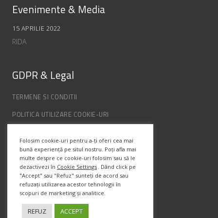
Evenimente & Media
15 APRILIE 2022
RIDA
GDPR & Legal
TERMENE SI CONDITII
POLITICA UTILIZARE COOKIE-URI
POLITICA DE CONFIDENȚIALITATE
Folosim cookie-uri pentru a-ți oferi cea mai
ANPC
bună experiență pe situl nostru. Poți afla mai
multe despre ce cookie-uri folosim sau să le
dezactivezi în
Cookie Settings
. Dând click pe
Info Contact
"Accept" sau "Refuz" sunteți de acord sau
refuzați utilizarea acestor tehnologii în
scopuri de marketing și analitice.
Str. Semenic, Nr.1, Ap.5, Timisoara.
Telefon:
(+4) 0747 066 701
REFUZ
ACCEPT