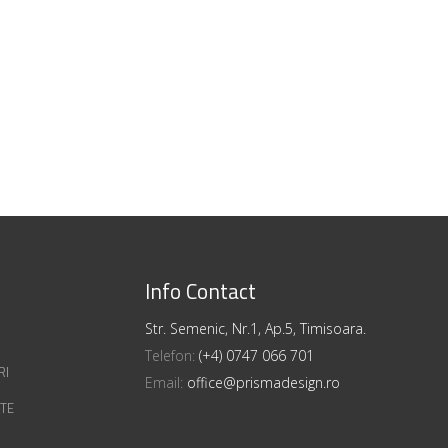
Info Contact
Str. Semenic, Nr.1, Ap.5, Timisoara.
Telefon:
(+4) 0747 066 701
RI
Email:
office@prismadesign.ro
ATE