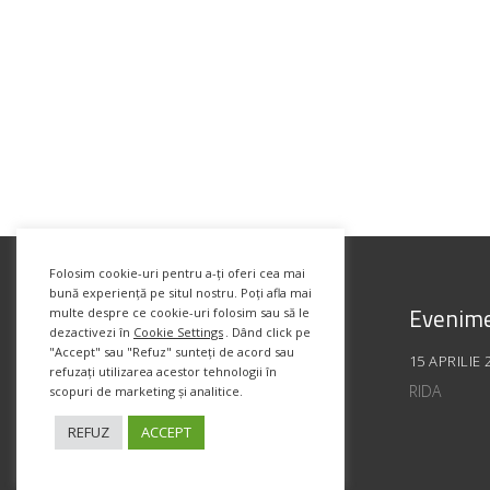
Folosim cookie-uri pentru a-ți oferi cea mai
bună experiență pe situl nostru. Poți afla mai
Evenime
multe despre ce cookie-uri folosim sau să le
dezactivezi în
Cookie Settings
. Dând click pe
"Accept" sau "Refuz" sunteți de acord sau
15 APRILIE 
refuzați utilizarea acestor tehnologii în
RIDA
scopuri de marketing și analitice.
REFUZ
ACCEPT