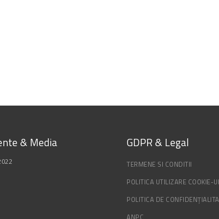
nte & Media
GDPR & Legal
2022
TERMENE SI CONDITII
POLITICA UTILIZARE COOKIE-U
POLITICA DE CONFIDENȚIALIT
ANPC