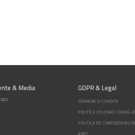
nte & Media
GDPR & Legal
2022
TERMENE SI CONDITII
POLITICA UTILIZARE COOKIE-U
POLITICA DE CONFIDENȚIALIT
ANPC