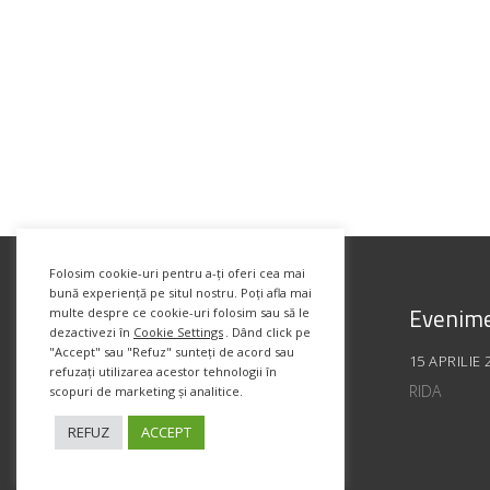
Folosim cookie-uri pentru a-ți oferi cea mai
bună experiență pe situl nostru. Poți afla mai
Evenime
multe despre ce cookie-uri folosim sau să le
dezactivezi în
Cookie Settings
. Dând click pe
"Accept" sau "Refuz" sunteți de acord sau
15 APRILIE 
refuzați utilizarea acestor tehnologii în
RIDA
scopuri de marketing și analitice.
REFUZ
ACCEPT