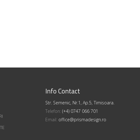
Info Contact
Str. Semenic, Nr.1, Ap.5, Timisoara.
Telefon:
(+4) 0747 066 701
RI
Email:
office@prismadesign.ro
ATE