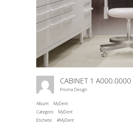
CABINET 1 A000.000
Prisma Design
Album:
MyDent
Categorii:
MyDent
Etichete:
#MyDent