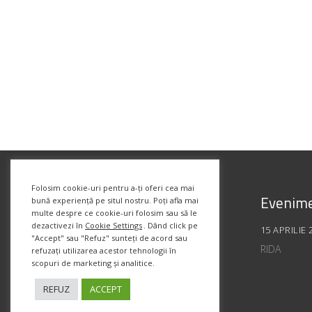
Folosim cookie-uri pentru a-ți oferi cea mai
Evenime
bună experiență pe situl nostru. Poți afla mai
multe despre ce cookie-uri folosim sau să le
dezactivezi în
Cookie Settings
. Dând click pe
15 APRILIE 
"Accept" sau "Refuz" sunteți de acord sau
RIDA
refuzați utilizarea acestor tehnologii în
scopuri de marketing și analitice.
REFUZ
ACCEPT