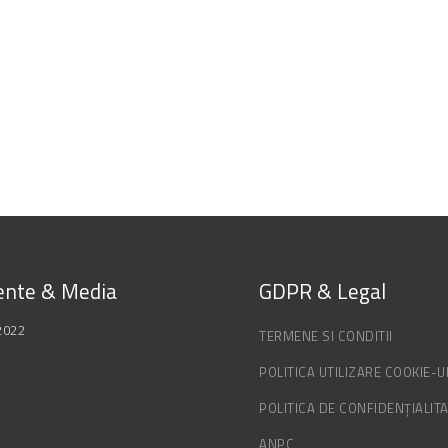
nte & Media
GDPR & Legal
2022
TERMENE SI CONDITII
POLITICA UTILIZARE COOKIE-U
POLITICA DE CONFIDENȚIALIT
ANPC