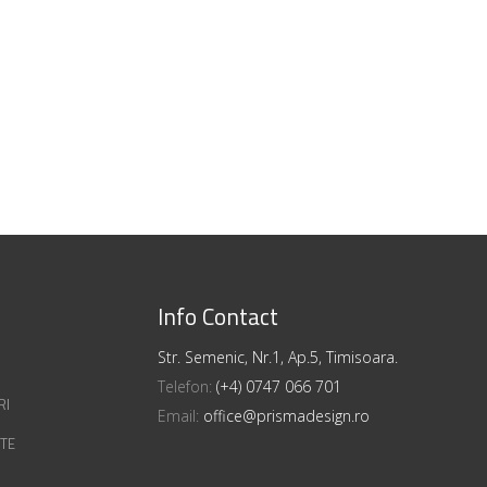
Info Contact
Str. Semenic, Nr.1, Ap.5, Timisoara.
Telefon:
(+4) 0747 066 701
RI
Email:
office@prismadesign.ro
ATE