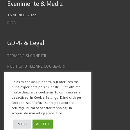
Evenimente & Media
15 APRILIE 2022
RIDA
GDPR & Legal
TERMENE SI CONDITII
POLITICA UTILIZARE COOKIE-URI
POLITICA DE CONFIDENȚIALITATE
Folosim cookie-uri pentru a-ți oferi cea mai
ANPC
bună experiență pe situl nostru. Poți afla mai
multe despre ce cookie-uri folosim sau să le
dezactivezi în
Cookie Settings
. Dând click pe
Info Contact
"Accept" sau "Refuz" sunteți de acord sau
refuzați utilizarea acestor tehnologii în
scopuri de marketing și analitice.
Str. Semenic, Nr.1, Ap.5, Timisoara.
Telefon:
(+4) 0747 066 701
REFUZ
ACCEPT