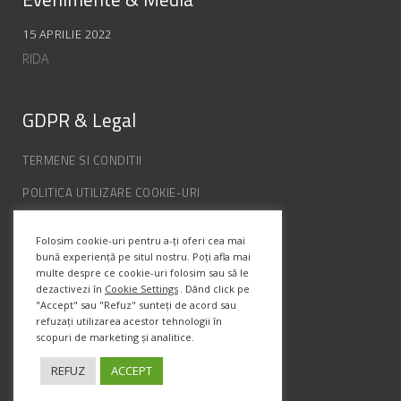
15 APRILIE 2022
RIDA
GDPR & Legal
TERMENE SI CONDITII
POLITICA UTILIZARE COOKIE-URI
POLITICA DE CONFIDENȚIALITATE
Folosim cookie-uri pentru a-ți oferi cea mai
ANPC
bună experiență pe situl nostru. Poți afla mai
multe despre ce cookie-uri folosim sau să le
dezactivezi în
Cookie Settings
. Dând click pe
"Accept" sau "Refuz" sunteți de acord sau
Info Contact
refuzați utilizarea acestor tehnologii în
scopuri de marketing și analitice.
Str. Semenic, Nr.1, Ap.5, Timisoara.
Telefon:
(+4) 0747 066 701
REFUZ
ACCEPT
Email:
office@prismadesign.ro