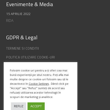
Evenimente & Media
15 APRILIE 2022
RIDA
GDPR & Legal
TERMENE SI CONDITII
POLITICA UTILIZARE COOKIE-URI
POLITICA DE CONFIDENȚIALITATE
Folosim cookie-uri pentru a-ți oferi cea mai
ANPC
bună experiență pe situl nostru. Poți afla mai
multe despre ce cookie-uri folosim sau să le
dezactivezi în
Cookie Settings
. Dând click pe
Info Contact
"Accept" sau "Refuz" sunteți de acord sau
refuzați utilizarea acestor tehnologii în
scopuri de marketing și analitice.
Str. Semenic, Nr.1, Ap.5, Timisoara.
Telefon:
(+4) 0747 066 701
REFUZ
ACCEPT