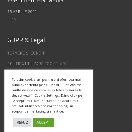
Evenimente & Media
15 APRILIE 2022
RIDA
GDPR & Legal
TERMENE SI CONDITII
POLITICA UTILIZARE COOKIE-URI
POLITICA DE CONFIDENȚIALITATE
Folosim cookie-uri pentru a-ți oferi cea mai
ANPC
bună experiență pe situl nostru. Poți afla mai
multe despre ce cookie-uri folosim sau să le
dezactivezi în
Cookie Settings
. Dând click pe
Info Contact
"Accept" sau "Refuz" sunteți de acord sau
refuzați utilizarea acestor tehnologii în
scopuri de marketing și analitice.
Str. Semenic, Nr.1, Ap.5, Timisoara.
Telefon:
(+4) 0747 066 701
REFUZ
ACCEPT
Email:
office@prismadesign.ro