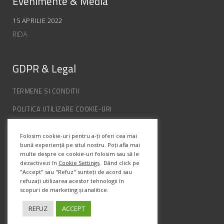
Evenimente & Media
15 APRILIE 2022
RIDA
GDPR & Legal
TERMENE SI CONDITII
POLITICA UTILIZARE COOKIE-URI
POLITICA DE CONFIDENȚIALITATE
Folosim cookie-uri pentru a-ți oferi cea mai
ANPC
bună experiență pe situl nostru. Poți afla mai
multe despre ce cookie-uri folosim sau să le
dezactivezi în
Cookie Settings
. Dând click pe
Info Contact
"Accept" sau "Refuz" sunteți de acord sau
refuzați utilizarea acestor tehnologii în
scopuri de marketing și analitice.
Str. Semenic, Nr.1, Ap.5, Timisoara.
Telefon:
(+4) 0747 066 701
REFUZ
ACCEPT
Email:
office@prismadesign.ro