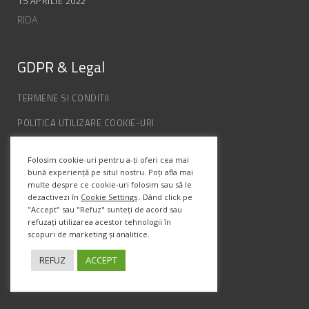
15 APRILIE 2022
RIDA
GDPR & Legal
TERMENE SI CONDITII
POLITICA UTILIZARE COOKIE-URI
POLITICA DE CONFIDENȚIALITATE
Folosim cookie-uri pentru a-ți oferi cea mai
ANPC
bună experiență pe situl nostru. Poți afla mai
multe despre ce cookie-uri folosim sau să le
dezactivezi în
Cookie Settings
. Dând click pe
Info Contact
"Accept" sau "Refuz" sunteți de acord sau
refuzați utilizarea acestor tehnologii în
scopuri de marketing și analitice.
Str. Semenic, Nr.1, Ap.5, Timisoara.
Telefon:
(+4) 0747 066 701
REFUZ
ACCEPT
Email:
office@prismadesign.ro