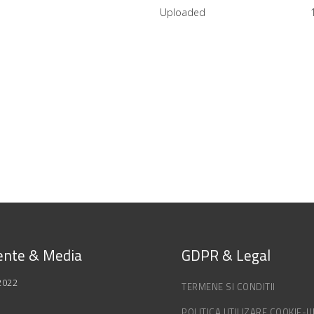
Uploaded
nte & Media
GDPR & Legal
2022
TERMENE SI CONDITII
POLITICA UTILIZARE COOKIE-U