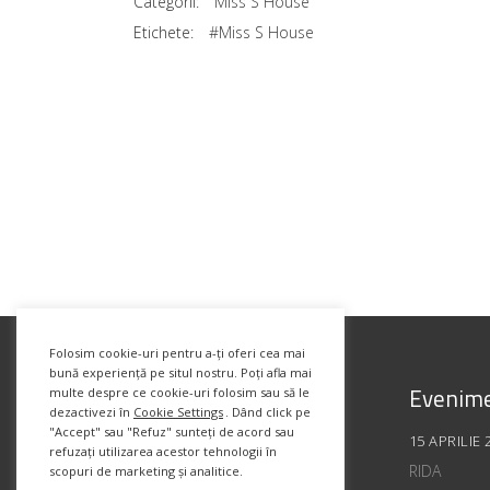
Categorii:
Miss S House
Etichete:
#Miss S House
Folosim cookie-uri pentru a-ți oferi cea mai
bună experiență pe situl nostru. Poți afla mai
Evenime
multe despre ce cookie-uri folosim sau să le
dezactivezi în
Cookie Settings
. Dând click pe
"Accept" sau "Refuz" sunteți de acord sau
15 APRILIE 
refuzați utilizarea acestor tehnologii în
RIDA
scopuri de marketing și analitice.